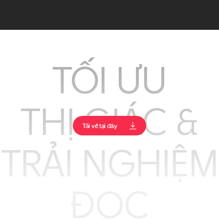
TỐI ƯU
THỊ GIÁC &
Tải về tại đây
TRẢI NGHIỆM
ĐỌC