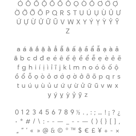
Ó Ô Ố Ộ Ồ Ổ Ỗ Ọ Ò Ỏ Ơ Ớ Ợ
Ờ Ở Ỡ Õ P Q R S T U Ú Ụ Ù Ủ Ư
Ứ Ự Ừ Ử Ữ Ũ V W X Y Ý Ỵ Ỳ Ỷ Ỹ
Z
a á ă ắ ặ ằ ẳ ẵ â ấ ậ ầ ẩ ẫ ạ à ả
ã b c d đ e é ê ế ệ ề ể ễ ẹ è ẻ ẽ
f g h i í ị ì ỉ ĩ j k l m n o ó ô ố ộ
ồ ổ ỗ ọ ò ỏ ơ ớ ợ ờ ở ỡ õ p q r s
t u ú ụ ù ủ ư ứ ự ừ ử ữ ũ v w x
y ý ỵ ỳ ỷ ỹ z
0 1 2 3 4 5 6 7 8 9 ½ . , : ; … ! ¡ ? ¿
· * # / \ : - - — _ - - — ( ) { } [ ] ‚
„ “ ’ « » @ & © ® ™ $ € £ ¥ + - ×