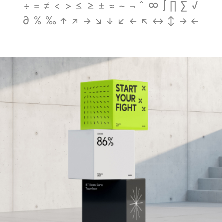
÷ = ≠ < > ≤ ≥ ± ≈ ~ ¬ ^ ∞ ∫ ∏ ∑ √
∂ % ‰ ↑ ↗ → ↘ ↓ ↙ ← ↖ ↔ ↕ → ←