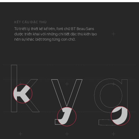
KẾT CẤU ĐẶC THÙ
Từ triết lý thiết kế kể trên, font chữ BT Beau Sans
được triển khai với những chi tiết đặc thù kiến tạo
nên sự khác biệt trong từng con chữ.