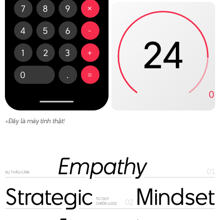
×
7
8
9
-
4
5
6
25
+
1
2
3
=
0
.

                                0
  

                   
*Đây là máy tính thật!