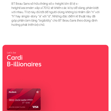
BT Beau Sans sở hữu thông số x-height lớn (tỉ lệ x-
height/ascender xấp xỉ 70%) sẽ khiến các kí tự dễ dàng phân biệt
với nhau. Tỉ lệ này đủ tốt để người dùng không bị nhầm lẫn “n” với
“h” hay single-story “a” với “d”. Những đặc điểm kĩ thuật này đã
góp phần làm tăng “legibility” cho BT Beau Sans theo đúng định
hướng phát triển bộ chữ.