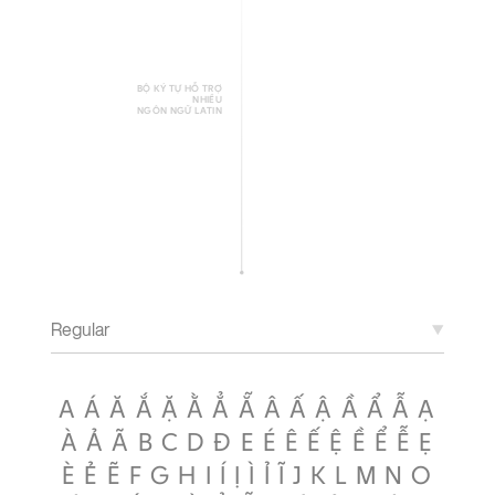
BỘ KÝ TỰ HỖ TRỢ
NHIỀU
NGÔN NGỮ LATIN
A Á Ă Ắ Ặ Ằ Ẳ Ẵ Â Ấ Ậ Ầ Ẩ Ẫ Ạ
À Ả Ã B C D Đ E É Ê Ế Ệ Ề Ể Ễ Ẹ
È Ẻ Ẽ F G H I Í Ị Ì Ỉ Ĩ J K L M N O