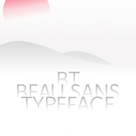
BT
BEAU SANS
TYPEFACE