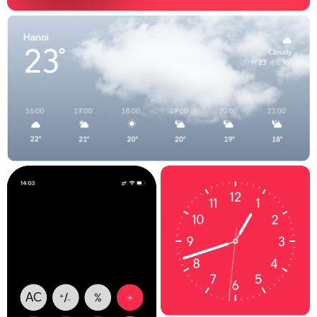
÷
AC
/
+
%
-