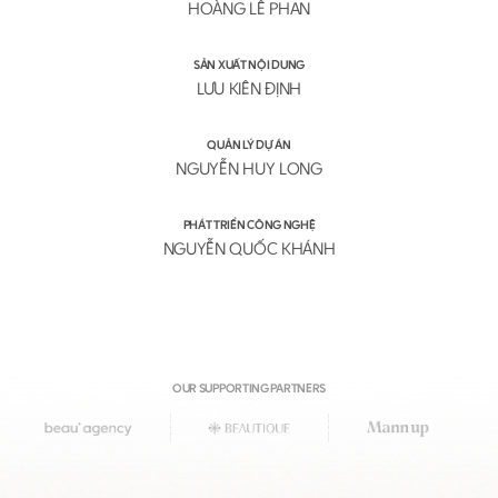
HOÀNG LÊ PHAN
SẢN XUẤT NỘI DUNG
LƯU KIÊN ĐỊNH
QUẢN LÝ DỰ ÁN
NGUYỄN HUY LONG
PHÁT TRIỂN CÔNG NGHỆ
NGUYỄN QUỐC KHÁNH
OUR SUPPORTING PARTNERS